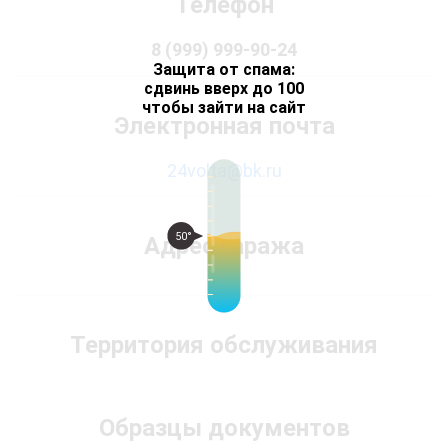
Телефон
8 (999) 999-90-24
Защита от спама:
сдвинь вверх до 100
чтобы зайти на сайт
Электронная почта
24volta@bk.ru
50°
Адрес гаража
Территория обслуживания
Образцы документов