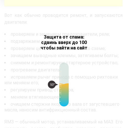
Вот как обычно проводится ремонт, и запускаются
двигатели:
проверяем и заменяем предохранители, реле;
Защита от спама:
подзаряжаем аккумуляторы;
сдвинь вверх до 100
чтобы зайти на сайт
проверяем цепь автомобиля МАЗ по схеме;
зачищаем выводные клеммы, затягиваем болты;
снимаем и ремонтируем стартерное устройство;
прогреваем двигатель;
исправляем рычаг привода с помощью рихтовки
или меняем его;
50°
регулируем привод стартера;
меняем втягивающее;
очищаем стержни якорного вала от загустевшего
масла, наносим антифрикционный состав.
ЯМЗ — обычный мотор, устанавливаемый на МАЗ. Его