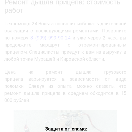
Ремонт дышла прицепа: стоимость
работ
Техпомощь 24 Вольта позволит избежать длительной
эвакуации с последующими ремонтами. Позвоните
по номеру
8 (999) 999-90-24
и уже через 2 часа вы
продолжите маршрут с отремонтированным
прицепом. Специалисты приедут к вам на выручку в
любой точке Мурашей и Кировской области.
Цена на ремонт дышла грузового
прицепа варьируется в зависимости от вида
поломки. Следуя из опыта, можно сказать, что
ремонт дышла прицепа в среднем обходится в 15
000 рублей.
Защита от спама: