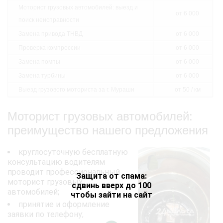
Моторист грузовых автомобилей: выезд и
от 6 000
поиск неисправности
Замена привода ТНВД
от 6 000
Проверка компрессии
от 6 000
Замена помпы
от 6 000
Замена турбины
от 6 000
Выезд грузового моториста за г. Мураши
от 50 / км
Моторист грузовых автомобилей:
преимущество нашего предложения
круглосуточную бесплатную
консультацию водителям
проводит профессиональный
Защита от спама:
моторист грузовых
сдвинь вверх до 100
автомобилей;
чтобы зайти на сайт
принятие и оформление
заявки по телефону;