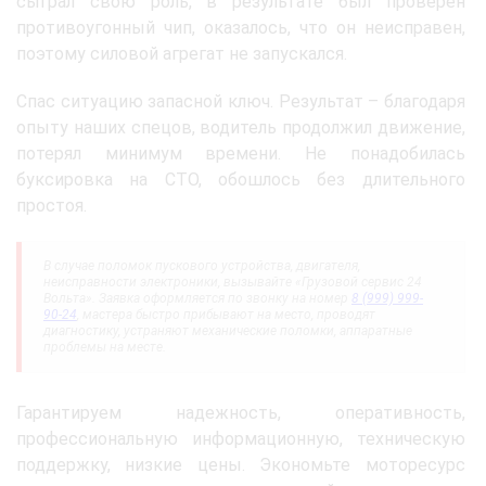
сыграл свою роль, в результате был проверен
противоугонный чип, оказалось, что он неисправен,
поэтому силовой агрегат не запускался.
Спас ситуацию запасной ключ. Результат – благодаря
опыту наших спецов, водитель продолжил движение,
потерял минимум времени. Не понадобилась
буксировка на СТО, обошлось без длительного
простоя.
В случае поломок пускового устройства, двигателя,
неисправности электроники, вызывайте «Грузовой сервис 24
Вольта». Заявка оформляется по звонку на номер
8 (999) 999-
90-24
, мастера быстро прибывают на место, проводят
диагностику, устраняют механические поломки, аппаратные
проблемы на месте.
Гарантируем надежность, оперативность,
профессиональную информационную, техническую
поддержку, низкие цены. Экономьте моторесурс