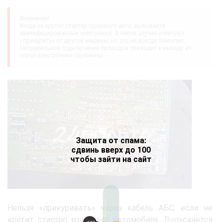
Внимание!
Когда не крутит стартер грузового авто, вызывайте
квалифицированных электриков. В таком случае советуют
«прикурить» от другой машины, но это не всегда помогает.
Неправильное подключение проводов приводит к выходу из
строя электроники грузовика.
Защита от спама:
сдвинь вверх до 100
чтобы зайти на сайт
Нельзя «прикуривать» через кабель АБС, если не
крутит стартер грузового автомобиля. Допускается