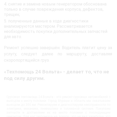
снятие и замена новым генератором обоснована
только в случае повреждения корпуса, дефектов,
трещин;
полученные данные в ходе диагностики
анализируются мастером. Рассматривается
необходимость покупки дополнительных запчастей
для авто.
Ремонт успешно завершён. Водитель платит цену за
услугу, следует далее по маршруту, доставляя
скоропортящийся груз.
«Техпомощь 24 Вольта» - делает то, что не
под силу другим.
Грузовая техпомощь 24 Вольта - это ремонт грузовых автомобилей с
выездом к месту поломки. Город Мураши и область мы охватываем
выездом до 300 км. Ремонтируем и диагностируем неисправности по
электрике, механике, пневматике и топливной системе. Покупаем
запчасти и доставляем их на место поломки с последующим
ремонтом. Для нас техпомощь на дороге - это не вид заработка, это